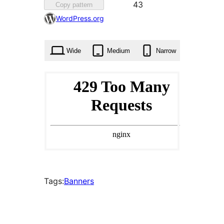
Favorited
43
Copy pattern
43
WordPress.org
times
Wide
Medium
Narrow
Tags:
Banners