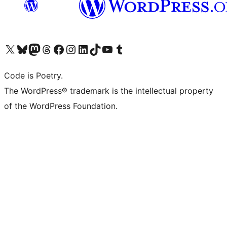
Visit our X (formerly Twitter) account
ഞങ്ങളുടെ ബ്ലൂസ്കൈ അക്കൗണ്ട് സന്ദർശിക്കുക
Visit our Mastodon account
ഞങ്ങളുടെ ത്രെഡ്സ് അക്കൗണ്ട് സന്ദർശിക്കുക
Visit our Facebook page
Visit our Instagram account
Visit our LinkedIn account
ഞങ്ങളുടെ ടിക് ടോക് അക്കൗണ്ട് സന്ദർശിക്കുക
Visit our YouTube channel
ഞങ്ങളുടെ ടംബ്ലർ അക്കൗണ്ട് സന്ദർശിക്കുക
Code is Poetry.
The WordPress® trademark is the intellectual property
of the WordPress Foundation.