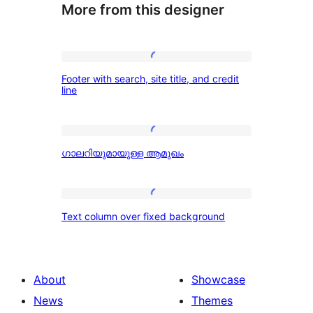
More from this designer
Footer
Footer with search, site title, and credit
with
line
search,
site
ഗാലറിയുമായുള്ള
title,
ഗാലറിയുമായുള്ള ആമുഖം
ആമുഖം
and
credit
Text
line
Text column over fixed background
column
over
fixed
About
Showcase
background
News
Themes