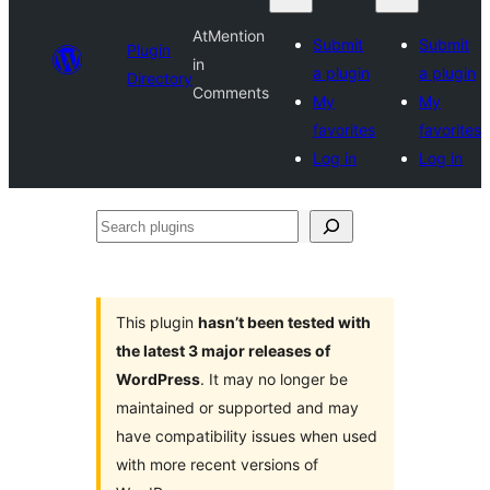
AtMention
Submit
Submit
Plugin
in
a plugin
a plugin
Directory
Comments
My
My
favorites
favorites
Log in
Log in
Search
plugins
This plugin
hasn’t been tested with
the latest 3 major releases of
WordPress
. It may no longer be
maintained or supported and may
have compatibility issues when used
with more recent versions of