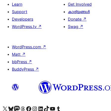
Learn
Get Involved
Support
കാര്യങ്ങള്‍
Developers
Donate
↗
WordPress.tv
↗
Swag
↗
WordPress.com
↗
Matt
↗
bbPress
↗
BuddyPress
↗
Visit our X (formerly Twitter) account
ഞങ്ങളുടെ ബ്ലൂസ്കൈ അക്കൗണ്ട് സന്ദർശിക്കുക
Visit our Mastodon account
ഞങ്ങളുടെ ത്രെഡ്സ് അക്കൗണ്ട് സന്ദർശിക്കുക
Visit our Facebook page
Visit our Instagram account
Visit our LinkedIn account
ഞങ്ങളുടെ ടിക് ടോക് അക്കൗണ്ട് സന്ദർശിക്കുക
Visit our YouTube channel
ഞങ്ങളുടെ ടംബ്ലർ അക്കൗണ്ട് സന്ദർശിക്കുക