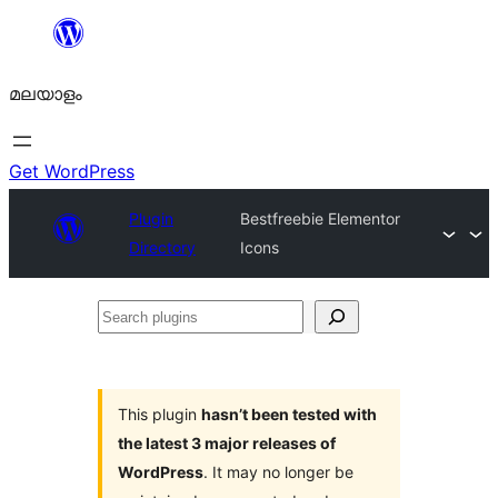
ഉള്ളടക്കത്തിലേക്ക്
നീങ്ങുക
മലയാളം
Get WordPress
Plugin
Bestfreebie Elementor
Directory
Icons
Search
plugins
This plugin
hasn’t been tested with
the latest 3 major releases of
WordPress
. It may no longer be