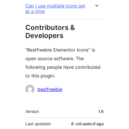
Can I use multiple icons set
at a time
Contributors &
Developers
“Bestfreebie Elementor Icons” is
open source software. The
following people have contributed
to this plugin.
Contributors
bestfreebie
Meta
Version
1.6
Last updated
6 വര്‍ഷങ്ങള്‍
ago