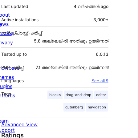
Last updated
4 വര്‍ഷങ്ങള്‍
ago
bout
Active installations
3,000+
ews
osting
വേർഡ്പ്രസ്സ് പതിപ്പ്
5.8 അല്ലെങ്കില്‍ അതിലും ഉയര്‍ന്നത്
rivacy
Tested up to
6.0.13
howcase
PHP പതിപ്പ്
7.1 അല്ലെങ്കില്‍ അതിലും ഉയര്‍ന്നത്
hemes
Languages
See all 9
lugins
Tags
atterns
blocks
drag-and-drop
editor
gutenberg
navigation
earn
Advanced View
upport
Ratings