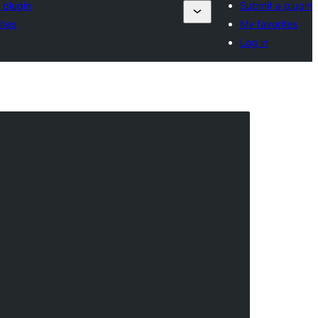
 plugin
Submit a plugin
ites
My favorites
Log in