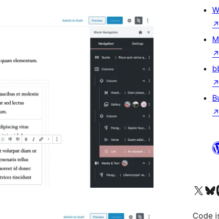
W
M
b
B
Visit our X (formerly 
ഞങ്ങളുട
Vi
Code i