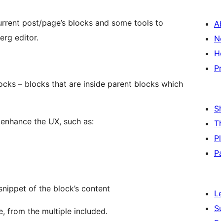
urrent post/page’s blocks and some tools to
A
erg editor.
N
H
P
locks – blocks that are inside parent blocks which
S
o enhance the UX, such as:
T
P
P
snippet of the block’s content
L
S
e, from the multiple included.