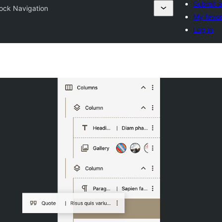
Submit a
ock Navigation
My favor
Log in