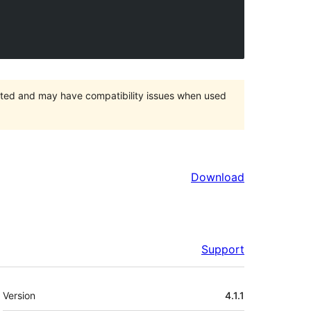
orted and may have compatibility issues when used
Download
Support
Meta
Version
4.1.1