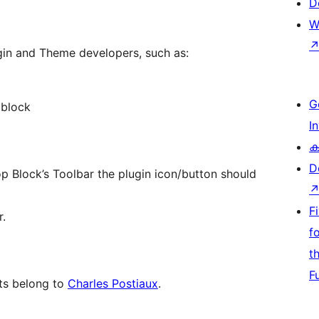
D
W
gin and Theme developers, such as:
G
 block
I
ക
D
top Block’s Toolbar the plugin icon/button should
F
r.
f
t
F
ts belong to
Charles Postiaux
.