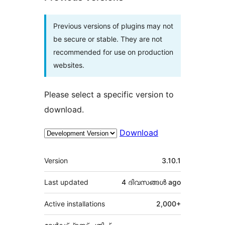
Previous versions of plugins may not
be secure or stable. They are not
recommended for use on production
websites.
Please select a specific version to
download.
Download
Meta
Version
3.10.1
Last updated
4 ദിവസങ്ങൾ
ago
Active installations
2,000+