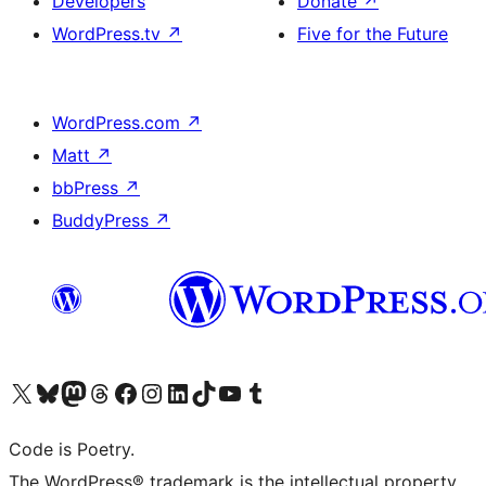
Developers
Donate
↗
WordPress.tv
↗
Five for the Future
WordPress.com
↗
Matt
↗
bbPress
↗
BuddyPress
↗
Visit our X (formerly Twitter) account
ഞങ്ങളുടെ ബ്ലൂസ്കൈ അക്കൗണ്ട് സന്ദർശിക്കുക
Visit our Mastodon account
ഞങ്ങളുടെ ത്രെഡ്സ് അക്കൗണ്ട് സന്ദർശിക്കുക
Visit our Facebook page
Visit our Instagram account
Visit our LinkedIn account
ഞങ്ങളുടെ ടിക് ടോക് അക്കൗണ്ട് സന്ദർശിക്കുക
Visit our YouTube channel
ഞങ്ങളുടെ ടംബ്ലർ അക്കൗണ്ട് സന്ദർശിക്കുക
Code is Poetry.
The WordPress® trademark is the intellectual property