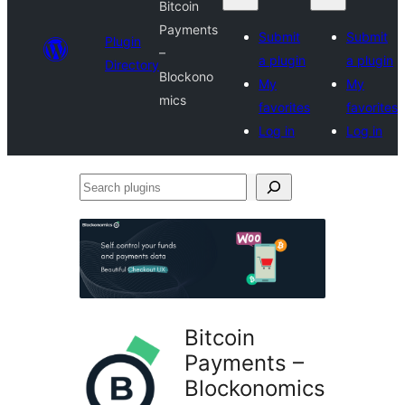
Bitcoin
Payments
Submit
Submit
Plugin
–
a plugin
a plugin
Directory
Blockono
My
My
mics
favorites
favorites
Log in
Log in
Search
plugins
Bitcoin
Payments –
Blockonomics