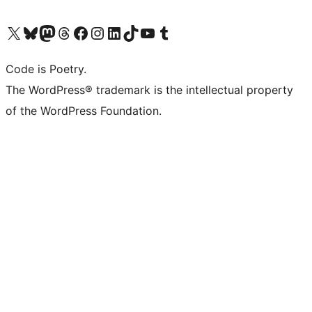
Visit our X (formerly Twitter) account
ഞങ്ങളുടെ ബ്ലൂസ്കൈ അക്കൗണ്ട് സന്ദർശിക്കുക
Visit our Mastodon account
ഞങ്ങളുടെ ത്രെഡ്സ് അക്കൗണ്ട് സന്ദർശിക്കുക
Visit our Facebook page
Visit our Instagram account
Visit our LinkedIn account
ഞങ്ങളുടെ ടിക് ടോക് അക്കൗണ്ട് സന്ദർശിക്കുക
Visit our YouTube channel
ഞങ്ങളുടെ ടംബ്ലർ അക്കൗണ്ട് സന്ദർശിക്കുക
Code is Poetry.
The WordPress® trademark is the intellectual property
of the WordPress Foundation.