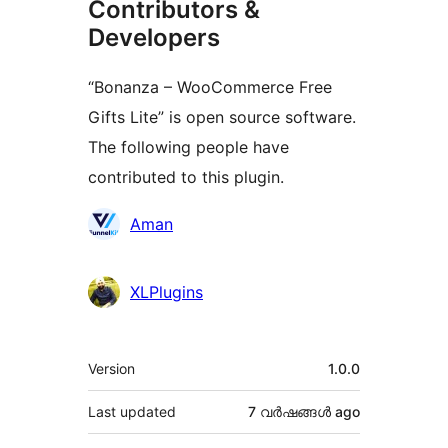
Contributors &
Developers
“Bonanza – WooCommerce Free
Gifts Lite” is open source software.
The following people have
contributed to this plugin.
Contributors
Aman
XLPlugins
Meta
Version
1.0.0
Last updated
7 വര്‍ഷങ്ങള്‍
ago