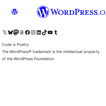
Visit our X (formerly Twitter) account
ഞങ്ങളുടെ ബ്ലൂസ്കൈ അക്കൗണ്ട് സന്ദർശിക്കുക
Visit our Mastodon account
ഞങ്ങളുടെ ത്രെഡ്സ് അക്കൗണ്ട് സന്ദർശിക്കുക
Visit our Facebook page
Visit our Instagram account
Visit our LinkedIn account
ഞങ്ങളുടെ ടിക് ടോക് അക്കൗണ്ട് സന്ദർശിക്കുക
Visit our YouTube channel
ഞങ്ങളുടെ ടംബ്ലർ അക്കൗണ്ട് സന്ദർശിക്കുക
Code is Poetry.
The WordPress® trademark is the intellectual property
of the WordPress Foundation.