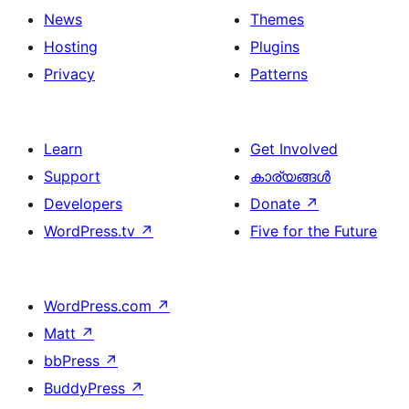
News
Themes
Hosting
Plugins
Privacy
Patterns
Learn
Get Involved
Support
കാര്യങ്ങള്‍
Developers
Donate
↗
WordPress.tv
↗
Five for the Future
WordPress.com
↗
Matt
↗
bbPress
↗
BuddyPress
↗