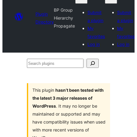
BP Group
Submit
Submit
Plugin
Hierarchy
a plugin
a plugin
Directory
Propagate
My
My
favorites
favorites
Log in
Log in
Search
plugins
This plugin
hasn’t been tested with
the latest 3 major releases of
WordPress
. It may no longer be
maintained or supported and may
have compatibility issues when used
with more recent versions of