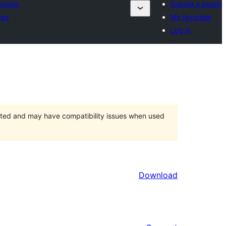
plugin
Submit a plugin
tes
My favorites
Log in
orted and may have compatibility issues when used
Download