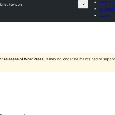
Submit a 
bnet Favicon
My favori
Log in
jor releases of WordPress
. It may no longer be maintained or supp