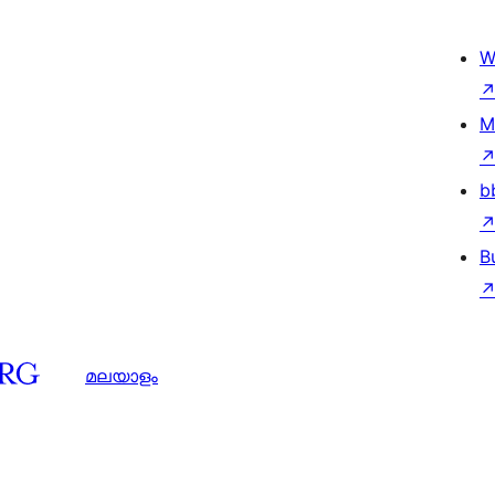
W
M
b
B
മലയാളം