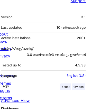
Support
Meta
Version
3.1
Last updated
10 വര്‍ഷങ്ങള്‍
ago
bout
Active installations
200+
ews
osting
വേർഡ്പ്രസ്സ് പതിപ്പ്
3.0 അല്ലെങ്കില്‍ അതിലും ഉയര്‍ന്നത്
rivacy
Tested up to
4.5.33
howcase
Language
English (US)
hemes
Tags
cbnet
favicon
lugins
atterns
Advanced View