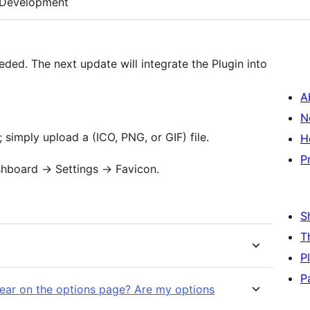
Development
eded. The next update will integrate the Plugin into
A
N
; simply upload a (ICO, PNG, or GIF) file.
H
P
shboard -> Settings -> Favicon.
S
T
P
P
ppear on the options page? Are my options