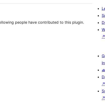
L
S
llowing people have contributed to this plugin.
D
W
G
I
ക
D
S