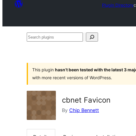
Plugin Directory
c
Search
plugins
This plugin
hasn’t been tested with the latest 3 ma
with more recent versions of WordPress.
cbnet Favicon
By
Chip Bennett