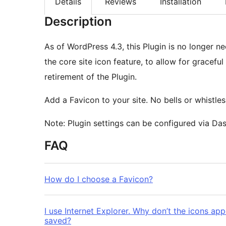
Details
Reviews
Installation
Description
As of WordPress 4.3, this Plugin is no longer ne
the core site icon feature, to allow for graceful
retirement of the Plugin.
Add a Favicon to your site. No bells or whistles
Note: Plugin settings can be configured via Da
FAQ
How do I choose a Favicon?
I use Internet Explorer. Why don’t the icons a
saved?