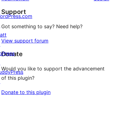
reviews
Support
ordPress.com
↗
Got something to say? Need help?
att
View support forum
↗
bPress
Donate
↗
Would you like to support the advancement
uddyPress
of this plugin?
↗
Donate to this plugin