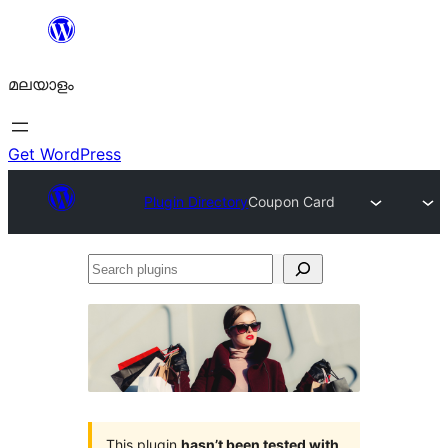
ഉള്ളടക്കത്തിലേക്ക്
നീങ്ങുക
മലയാളം
Get WordPress
Plugin Directory
Coupon Card
Search
plugins
This plugin
hasn’t been tested with