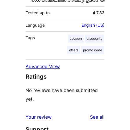
4.0.0 അല്ലെങ്കില്‍ അതിലും ഉയര്‍ന്നത്
Tested up to
4.7.33
Language
English (US)
Tags
coupon
discounts
offers
promo code
Advanced View
Ratings
No reviews have been submitted
yet.
reviews
Your review
See all
Support