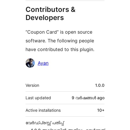
Contributors &
Developers
“Coupon Card” is open source
software. The following people
have contributed to this plugin.
Contributors
Ayan
Meta
Version
1.0.0
Last updated
9 വര്‍ഷങ്ങള്‍
ago
Active installations
10+
വേർഡ്പ്രസ്സ് പതിപ്പ്