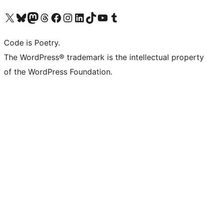
Visit our X (formerly Twitter) account
ഞങ്ങളുടെ ബ്ലൂസ്കൈ അക്കൗണ്ട് സന്ദർശിക്കുക
Visit our Mastodon account
ഞങ്ങളുടെ ത്രെഡ്സ് അക്കൗണ്ട് സന്ദർശിക്കുക
Visit our Facebook page
Visit our Instagram account
Visit our LinkedIn account
ഞങ്ങളുടെ ടിക് ടോക് അക്കൗണ്ട് സന്ദർശിക്കുക
Visit our YouTube channel
ഞങ്ങളുടെ ടംബ്ലർ അക്കൗണ്ട് സന്ദർശിക്കുക
Code is Poetry.
The WordPress® trademark is the intellectual property
of the WordPress Foundation.