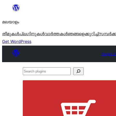
ഉള്ളടക്കത്തിലേക്ക്
നീങ്ങുക
മലയാളം
തീമുകൾ
പ്ലഗിനുകൾ
വാര്‍ത്തകള്‍
ഞങ്ങളെക്കുറിച്ച്
സമ്പര്‍ക്
Get WordPress
Plugin D
Search
plugins