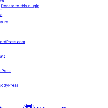
ive
Donate to this plugin
or
he
uture
ordPress.com
↗
att
↗
bPress
↗
uddyPress
↗