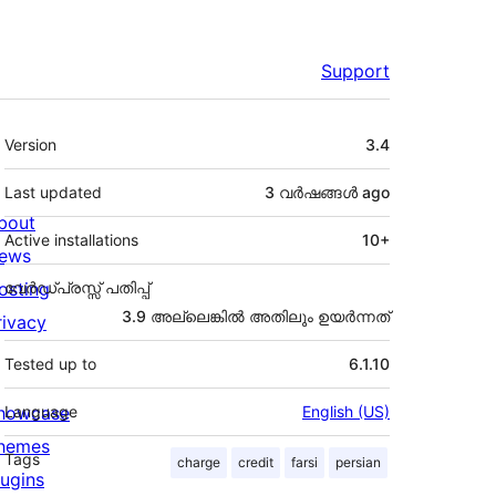
Support
Meta
Version
3.4
Last updated
3 വര്‍ഷങ്ങള്‍
ago
bout
Active installations
10+
ews
osting
വേർഡ്പ്രസ്സ് പതിപ്പ്
3.9 അല്ലെങ്കില്‍ അതിലും ഉയര്‍ന്നത്
rivacy
Tested up to
6.1.10
howcase
Language
English (US)
hemes
Tags
charge
credit
farsi
persian
lugins