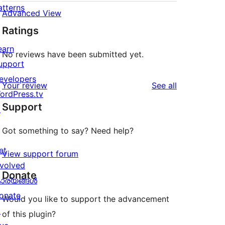
atterns
Advanced View
Ratings
earn
No reviews have been submitted yet.
upport
evelopers
reviews
Your review
See all
ordPress.tv
Support
↗
Got something to say? Need help?
et
View support forum
nvolved
Donate
ാര്യങ്ങള്‍
onate
Would you like to support the advancement
↗
of this plugin?