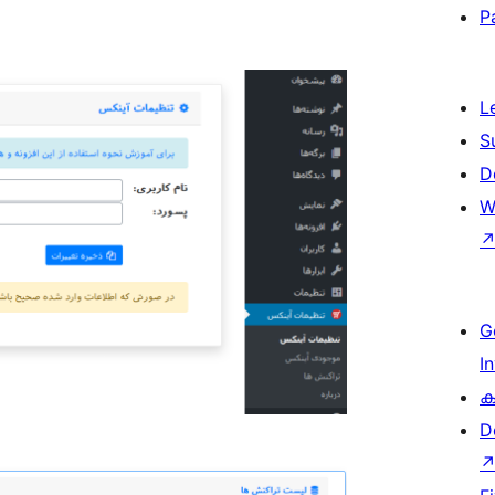
P
L
S
D
W
G
I
ക
D