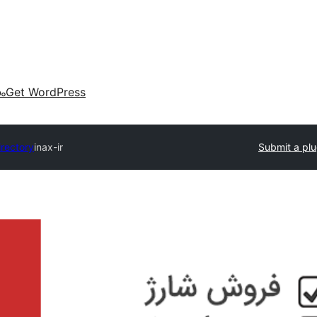
കം
Get WordPress
irectory
inax-ir
Submit a plu