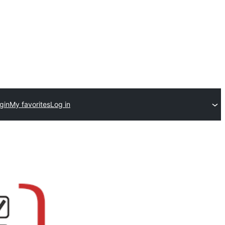
gin
My favorites
Log in