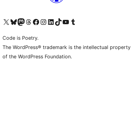
Visit our X (formerly Twitter) account
ഞങ്ങളുടെ ബ്ലൂസ്കൈ അക്കൗണ്ട് സന്ദർശിക്കുക
Visit our Mastodon account
ഞങ്ങളുടെ ത്രെഡ്സ് അക്കൗണ്ട് സന്ദർശിക്കുക
Visit our Facebook page
Visit our Instagram account
Visit our LinkedIn account
ഞങ്ങളുടെ ടിക് ടോക് അക്കൗണ്ട് സന്ദർശിക്കുക
Visit our YouTube channel
ഞങ്ങളുടെ ടംബ്ലർ അക്കൗണ്ട് സന്ദർശിക്കുക
Code is Poetry.
The WordPress® trademark is the intellectual property
of the WordPress Foundation.