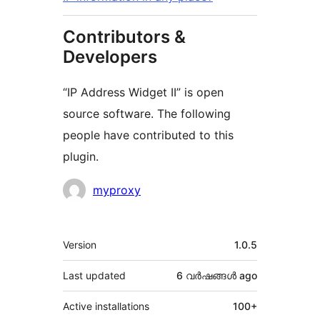
Contributors &
Developers
“IP Address Widget II” is open
source software. The following
people have contributed to this
plugin.
Contributors
myproxy
Meta
Version
1.0.5
Last updated
6 വര്‍ഷങ്ങള്‍
ago
Active installations
100+