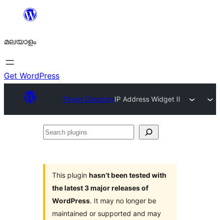
ഉള്ളടക്കത്തിലേക്ക്
നീങ്ങുക
മലയാളം
Get WordPress
Plugin Directory
IP Address Widget II
Search
plugins
This plugin
hasn’t been tested with
the latest 3 major releases of
WordPress
. It may no longer be
maintained or supported and may