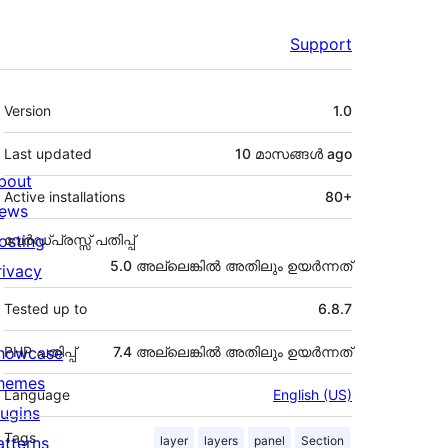
Support
Meta
Version
1.0
Last updated
10 മാസങ്ങള്‍
ago
bout
Active installations
80+
ews
osting
വേർഡ്പ്രസ്സ് പതിപ്പ്
5.0 അല്ലെങ്കില്‍ അതിലും ഉയര്‍ന്നത്
rivacy
Tested up to
6.8.7
howcase
PHP പതിപ്പ്
7.4 അല്ലെങ്കില്‍ അതിലും ഉയര്‍ന്നത്
hemes
Language
English (US)
lugins
Tags
atterns
layer
layers
panel
Section