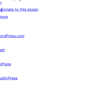
or
Donate to this plugin
he
uture
ordPress.com
↗
att
↗
bPress
↗
uddyPress
↗