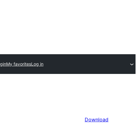
gin
My favorites
Log in
Download