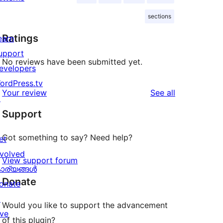
sections
Ratings
earn
upport
No reviews have been submitted yet.
evelopers
ordPress.tv
reviews
Your review
See all
↗
Support
Got something to say? Need help?
et
nvolved
View support forum
ാര്യങ്ങള്‍
Donate
onate
↗
Would you like to support the advancement
ive
of this plugin?