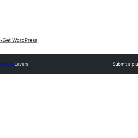
കം
Get WordPress
irectory
Layers
Submit a plu