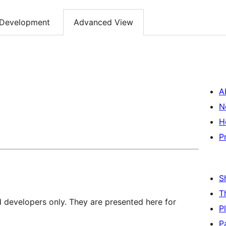
Development
Advanced View
A
N
H
P
S
T
d developers only. They are presented here for
P
P