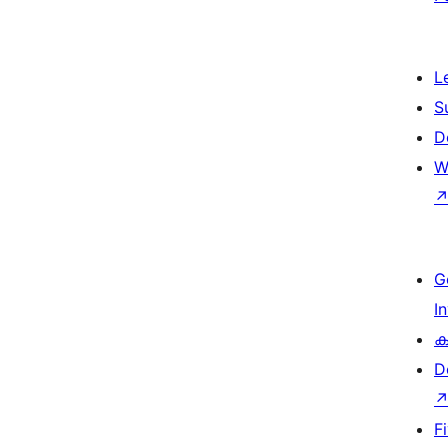
L
S
D
W
G
I
ക
D
F