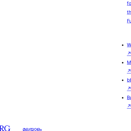
f
t
F
W
M
b
B
മലയാളം