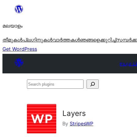
ഉള്ളടക്കത്തിലേക്ക്
നീങ്ങുക
മലയാളം
തീമുകൾ
പ്ലഗിനുകൾ
വാര്‍ത്തകള്‍
ഞങ്ങളെക്കുറിച്ച്
സമ്പര്‍ക്
Get WordPress
Plugin D
Search
plugins
Layers
By
StripesWP