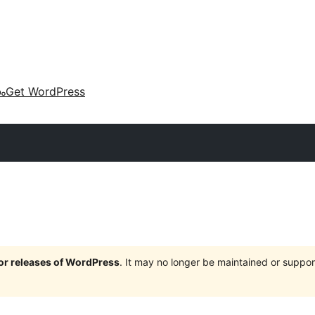
കം
Get WordPress
jor releases of WordPress
. It may no longer be maintained or supp