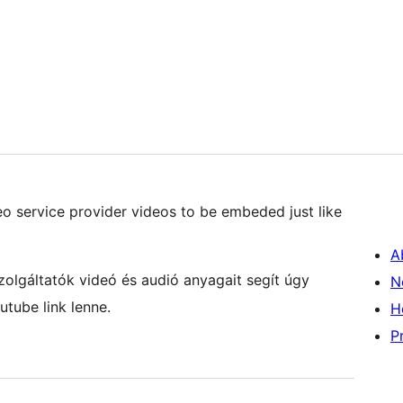
deo service provider videos to be embeded just like
A
lgáltatók videó és audió anyagait segít úgy
N
tube link lenne.
H
P