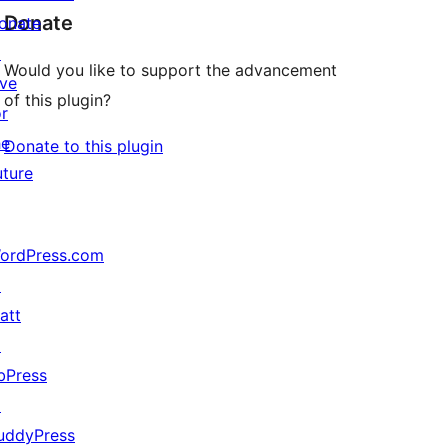
Donate
onate
↗
Would you like to support the advancement
ive
of this plugin?
or
he
Donate to this plugin
uture
ordPress.com
↗
att
↗
bPress
↗
uddyPress