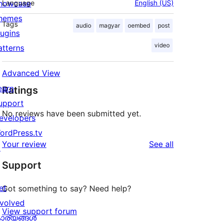
howcase
Language
English (US)
hemes
Tags
audio
magyar
oembed
post
lugins
video
atterns
Advanced View
earn
Ratings
upport
No reviews have been submitted yet.
evelopers
ordPress.tv
reviews
Your review
See all
↗
Support
et
Got something to say? Need help?
nvolved
View support forum
ാര്യങ്ങള്‍