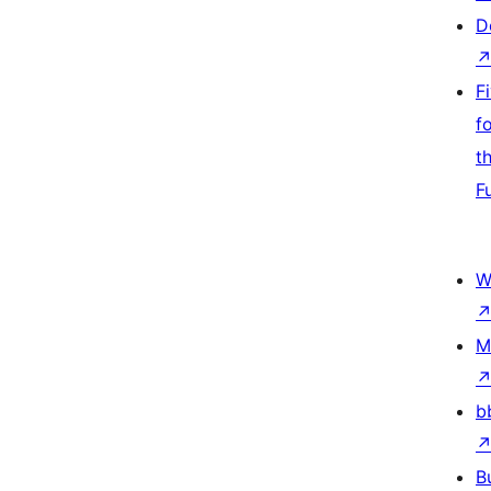
D
F
f
t
F
W
M
b
B