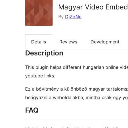
Magyar Video Embed
By
DjZoNe
Details
Reviews
Development
Description
This plugin helps different hungarian online vi
youtube links.
Ez a bővítmény a különböző magyar tartalomszo
beágyazni a weboldalakba, mintha csak egy you
FAQ