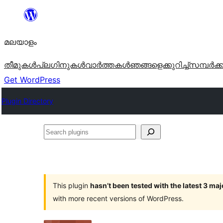
ഉള്ളടക്കത്തിലേക്ക്
നീങ്ങുക
മലയാളം
തീമുകൾ
പ്ലഗിനുകൾ
വാര്‍ത്തകള്‍
ഞങ്ങളെക്കുറിച്ച്
സമ്പര്‍ക്
Get WordPress
Plugin Directory
Search
plugins
This plugin
hasn’t been tested with the latest 3 ma
with more recent versions of WordPress.