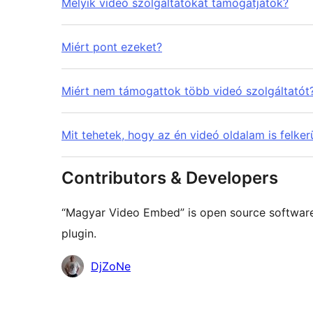
Melyik videó szolgáltatókat támogatjátok?
Miért pont ezeket?
Miért nem támogattok több videó szolgáltatót
Mit tehetek, hogy az én videó oldalam is felkerü
Contributors & Developers
“Magyar Video Embed” is open source software.
plugin.
Contributors
DjZoNe