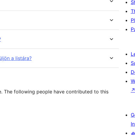
S
T
P
P
?
L
ljön a listára?
S
D
W
 The following people have contributed to this
G
I
ക