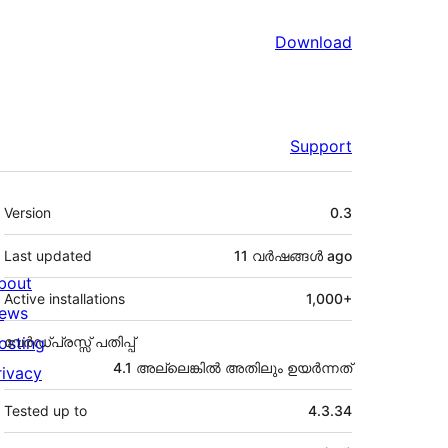
Download
Support
Meta
Version
0.3
Last updated
11 വര്‍ഷങ്ങള്‍
ago
bout
Active installations
1,000+
ews
osting
വേർഡ്പ്രസ്സ് പതിപ്പ്
4.1 അല്ലെങ്കില്‍ അതിലും ഉയര്‍ന്നത്
rivacy
Tested up to
4.3.34