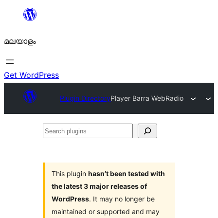
ഉള്ളടക്കത്തിലേക്ക്
നീങ്ങുക
മലയാളം
Get WordPress
Plugin Directory
Player Barra WebRadio
Search
plugins
This plugin
hasn’t been tested with
the latest 3 major releases of
WordPress
. It may no longer be
maintained or supported and may