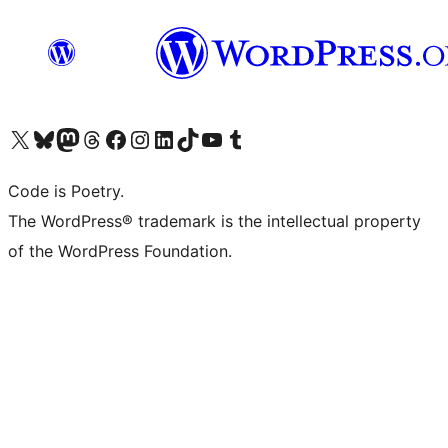
Visit our X (formerly Twitter) account
ഞങ്ങളുടെ ബ്ലൂസ്കൈ അക്കൗണ്ട് സന്ദർശിക്കുക
Visit our Mastodon account
ഞങ്ങളുടെ ത്രെഡ്സ് അക്കൗണ്ട് സന്ദർശിക്കുക
Visit our Facebook page
Visit our Instagram account
Visit our LinkedIn account
ഞങ്ങളുടെ ടിക് ടോക് അക്കൗണ്ട് സന്ദർശിക്കുക
Visit our YouTube channel
ഞങ്ങളുടെ ടംബ്ലർ അക്കൗണ്ട് സന്ദർശിക്കുക
Code is Poetry.
The WordPress® trademark is the intellectual property
of the WordPress Foundation.