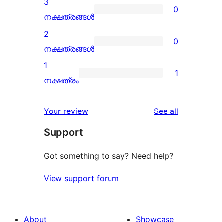
3
0
star
0
നക്ഷത്രങ്ങൾ
reviews
3-
2
0
star
0
നക്ഷത്രങ്ങൾ
reviews
2-
1
1
star
1
നക്ഷത്രം
reviews
1-
star
reviews
Your review
See all
review
Support
Got something to say? Need help?
View support forum
About
Showcase