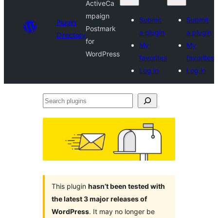
ActiveCa
mpaign
Submit
Submit
Plugin
Postmark
a plugin
a plugin
Directory
for
My
My
WordPress
favorites
favorites
Log in
Log in
Search
plugins
This plugin
hasn’t been tested with
the latest 3 major releases of
WordPress
. It may no longer be