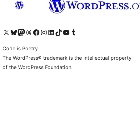
Visit our X (formerly Twitter) account
ഞങ്ങളുടെ ബ്ലൂസ്കൈ അക്കൗണ്ട് സന്ദർശിക്കുക
Visit our Mastodon account
ഞങ്ങളുടെ ത്രെഡ്സ് അക്കൗണ്ട് സന്ദർശിക്കുക
Visit our Facebook page
Visit our Instagram account
Visit our LinkedIn account
ഞങ്ങളുടെ ടിക് ടോക് അക്കൗണ്ട് സന്ദർശിക്കുക
Visit our YouTube channel
ഞങ്ങളുടെ ടംബ്ലർ അക്കൗണ്ട് സന്ദർശിക്കുക
Code is Poetry.
The WordPress® trademark is the intellectual property
of the WordPress Foundation.