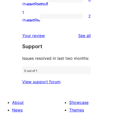
star
0
നക്ഷത്രങ്ങൾ
reviews
2-
1
2
star
2
നക്ഷത്രം
reviews
1-
star
reviews
Your review
See all
reviews
Support
Issues resolved in last two months:
0 out of 1
View support forum
About
Showcase
News
Themes