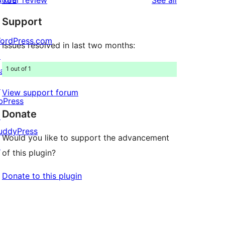
Your review
See all
reviews
Support
ordPress.com
Issues resolved in last two months:
↗
1 out of 1
att
↗
View support forum
bPress
Donate
↗
uddyPress
Would you like to support the advancement
↗
of this plugin?
Donate to this plugin