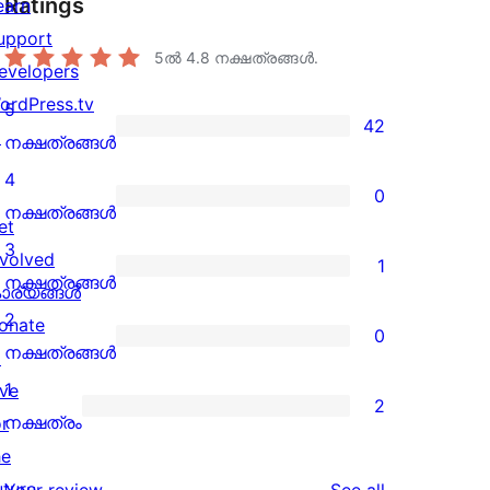
Ratings
earn
upport
5ൽ
4.8
നക്ഷത്രങ്ങൾ.
evelopers
ordPress.tv
5
42
↗
42
നക്ഷത്രങ്ങൾ
5-
4
0
star
0
നക്ഷത്രങ്ങൾ
et
reviews
4-
3
nvolved
1
star
1
നക്ഷത്രങ്ങൾ
ാര്യങ്ങള്‍
reviews
3-
2
onate
0
star
0
നക്ഷത്രങ്ങൾ
↗
review
2-
1
ive
2
star
2
നക്ഷത്രം
or
reviews
1-
he
star
uture
reviews