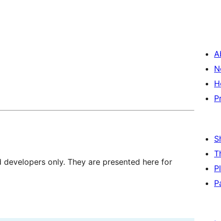
A
N
H
P
S
T
d developers only. They are presented here for
P
P