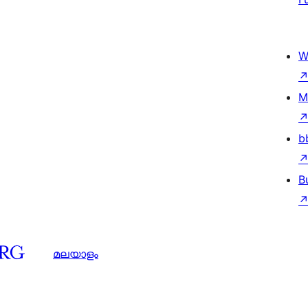
W
M
b
B
മലയാളം