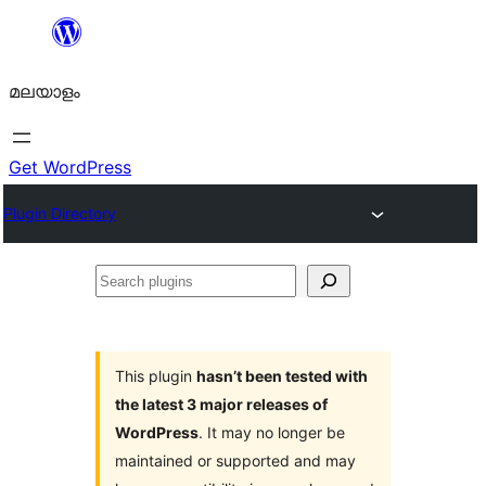
ഉള്ളടക്കത്തിലേക്ക്
നീങ്ങുക
മലയാളം
Get WordPress
Plugin Directory
Search
plugins
This plugin
hasn’t been tested with
the latest 3 major releases of
WordPress
. It may no longer be
maintained or supported and may