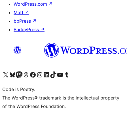
WordPress.com
↗
Matt
↗
bbPress
↗
BuddyPress
↗
Visit our X (formerly Twitter) account
ഞങ്ങളുടെ ബ്ലൂസ്കൈ അക്കൗണ്ട് സന്ദർശിക്കുക
Visit our Mastodon account
ഞങ്ങളുടെ ത്രെഡ്സ് അക്കൗണ്ട് സന്ദർശിക്കുക
Visit our Facebook page
Visit our Instagram account
Visit our LinkedIn account
ഞങ്ങളുടെ ടിക് ടോക് അക്കൗണ്ട് സന്ദർശിക്കുക
Visit our YouTube channel
ഞങ്ങളുടെ ടംബ്ലർ അക്കൗണ്ട് സന്ദർശിക്കുക
Code is Poetry.
The WordPress® trademark is the intellectual property
of the WordPress Foundation.