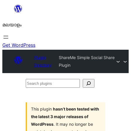
ഉള്ളടക്കത്തിലേക്ക്
നീങ്ങുക
മലയാളം
Get WordPress
Plugin
ShareMe Simple Social Share
Directory
Plugin
Search
plugins
This plugin
hasn’t been tested with
the latest 3 major releases of
WordPress
. It may no longer be