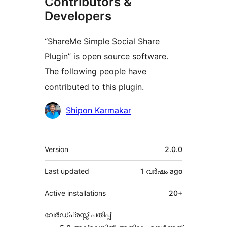
Contributors &
Developers
“ShareMe Simple Social Share
Plugin” is open source software.
The following people have
contributed to this plugin.
Contributors
Shipon Karmakar
Meta
Version
2.0.0
Last updated
1 വര്‍ഷം
ago
Active installations
20+
വേർഡ്പ്രസ്സ് പതിപ്പ്