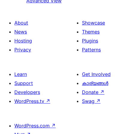
Advanced View
About
Showcase
News
Themes
Hosting
Plugins
Privacy
Patterns
Learn
Get Involved
Support
കാര്യങ്ങള്‍
Developers
Donate
↗
WordPress.tv
↗
Swag
↗
WordPress.com
↗