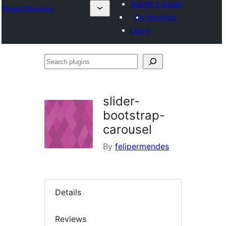
Submit a plugin
Plugin Directory
My favorites
Log in
Search
plugins
slider-
bootstrap-
carousel
By
felipermendes
Details
Reviews