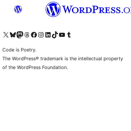
Visit our X (formerly Twitter) account
ഞങ്ങളുടെ ബ്ലൂസ്കൈ അക്കൗണ്ട് സന്ദർശിക്കുക
Visit our Mastodon account
ഞങ്ങളുടെ ത്രെഡ്സ് അക്കൗണ്ട് സന്ദർശിക്കുക
Visit our Facebook page
Visit our Instagram account
Visit our LinkedIn account
ഞങ്ങളുടെ ടിക് ടോക് അക്കൗണ്ട് സന്ദർശിക്കുക
Visit our YouTube channel
ഞങ്ങളുടെ ടംബ്ലർ അക്കൗണ്ട് സന്ദർശിക്കുക
Code is Poetry.
The WordPress® trademark is the intellectual property
of the WordPress Foundation.