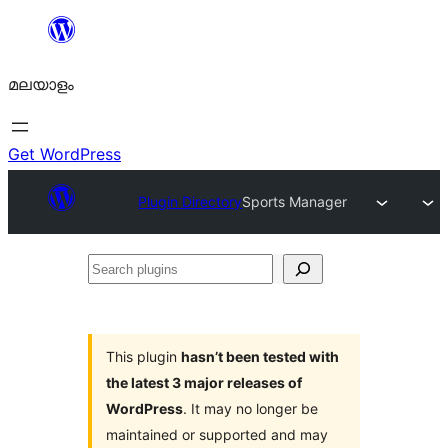
ഉള്ളടക്കത്തിലേക്ക്
നീങ്ങുക
മലയാളം
Get WordPress
Plugin Directory
Sports Manager
Search
plugins
This plugin
hasn’t been tested with
the latest 3 major releases of
WordPress
. It may no longer be
maintained or supported and may