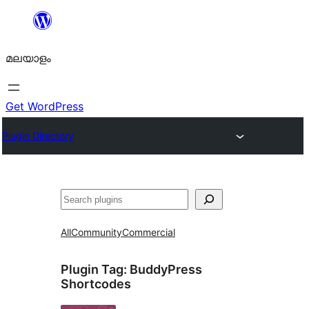
ഉള്ളടക്കത്തിലേക്ക്
നീങ്ങുക
മലയാളം
Get WordPress
Plugin Directory
തിരയുക
All
Community
Commercial
Plugin Tag:
BuddyPress
Shortcodes