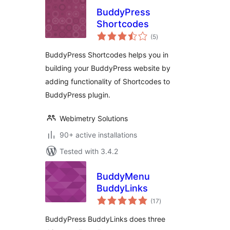
BuddyPress
Shortcodes
total
(5
)
ratings
BuddyPress Shortcodes helps you in
building your BuddyPress website by
adding functionality of Shortcodes to
BuddyPress plugin.
Webimetry Solutions
90+ active installations
Tested with 3.4.2
BuddyMenu
BuddyLinks
total
(17
)
ratings
BuddyPress BuddyLinks does three