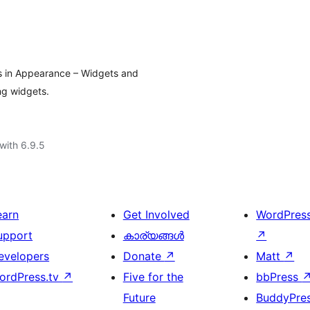
ns in Appearance – Widgets and
ng widgets.
with 6.9.5
earn
Get Involved
WordPres
upport
കാര്യങ്ങള്‍
↗
evelopers
Donate
↗
Matt
↗
ordPress.tv
↗
Five for the
bbPress
Future
BuddyPre