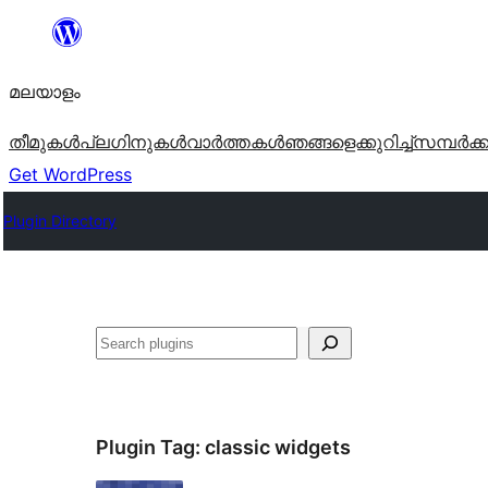
ഉള്ളടക്കത്തിലേക്ക്
നീങ്ങുക
മലയാളം
തീമുകൾ
പ്ലഗിനുകൾ
വാര്‍ത്തകള്‍
ഞങ്ങളെക്കുറിച്ച്
സമ്പര്‍ക്
Get WordPress
Plugin Directory
തിരയുക
Plugin Tag:
classic widgets