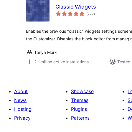
Classic Widgets
total
(272
)
ratings
Enables the previous "classic" widgets settings scree
the Customizer. Disables the block editor from managi
Tonya Mork
2+ million active installations
Tested 
About
Showcase
L
News
Themes
S
Hosting
Plugins
D
Privacy
Patterns
W