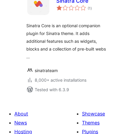
Sinatra Core
total
(1
)
ratings
Sinatra Core is an optional companion
plugin for Sinatra theme. It adds
additional features such as widgets,
blocks and a collection of pre-built webs
…
sinatrateam
8,000+ active installations
Tested with 6.3.9
About
Showcase
News
Themes
Hosting
Plugins