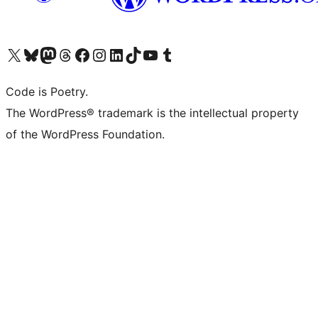
Visit our X (formerly Twitter) account
ഞങ്ങളുടെ ബ്ലൂസ്കൈ അക്കൗണ്ട് സന്ദർശിക്കുക
Visit our Mastodon account
ഞങ്ങളുടെ ത്രെഡ്സ് അക്കൗണ്ട് സന്ദർശിക്കുക
Visit our Facebook page
Visit our Instagram account
Visit our LinkedIn account
ഞങ്ങളുടെ ടിക് ടോക് അക്കൗണ്ട് സന്ദർശിക്കുക
Visit our YouTube channel
ഞങ്ങളുടെ ടംബ്ലർ അക്കൗണ്ട് സന്ദർശിക്കുക
Code is Poetry.
The WordPress® trademark is the intellectual property
of the WordPress Foundation.