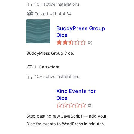
10+ active installations
Tested with 4.4.34
BuddyPress Group
Dice
total
(2
)
ratings
BuddyPress Group Dice.
D Cartwright
10+ active installations
Xinc Events for
Dice
total
(0
)
ratings
Stop pasting raw JavaScript — add your
Dice.fm events to WordPress in minutes.