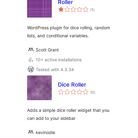
Roller
total
(1
)
ratings
WordPress plugin for dice rolling, random
lists, and conditional variables.
Scott Grant
10+ active installations
Tested with 4.3.34
Dice Roller
total
(0
)
ratings
Adds a simple dice roller widget that you
can add to your sidebar
kevinodie