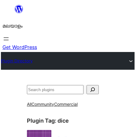
ഉള്ളടക്കത്തിലേക്ക്
നീങ്ങുക
മലയാളം
Get WordPress
Plugin Directory
തിരയുക
All
Community
Commercial
Plugin Tag:
dice