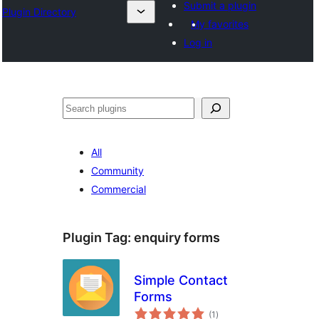
Submit a plugin
Plugin Directory
My favorites
Log in
തിരയുക
All
Community
Commercial
Plugin Tag:
enquiry forms
Simple Contact
Forms
total
(1
)
ratings