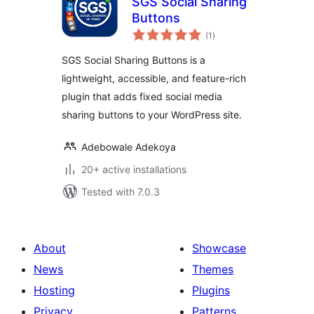
SGS Social Sharing
Buttons
total
(1
)
ratings
SGS Social Sharing Buttons is a
lightweight, accessible, and feature-rich
plugin that adds fixed social media
sharing buttons to your WordPress site.
Adebowale Adekoya
20+ active installations
Tested with 7.0.3
About
Showcase
News
Themes
Hosting
Plugins
Privacy
Patterns