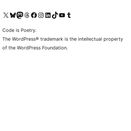
Visit our X (formerly Twitter) account
ഞങ്ങളുടെ ബ്ലൂസ്കൈ അക്കൗണ്ട് സന്ദർശിക്കുക
Visit our Mastodon account
ഞങ്ങളുടെ ത്രെഡ്സ് അക്കൗണ്ട് സന്ദർശിക്കുക
Visit our Facebook page
Visit our Instagram account
Visit our LinkedIn account
ഞങ്ങളുടെ ടിക് ടോക് അക്കൗണ്ട് സന്ദർശിക്കുക
Visit our YouTube channel
ഞങ്ങളുടെ ടംബ്ലർ അക്കൗണ്ട് സന്ദർശിക്കുക
Code is Poetry.
The WordPress® trademark is the intellectual property
of the WordPress Foundation.