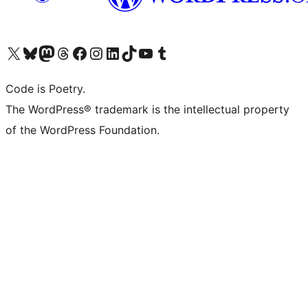
Visit our X (formerly Twitter) account
ഞങ്ങളുടെ ബ്ലൂസ്കൈ അക്കൗണ്ട് സന്ദർശിക്കുക
Visit our Mastodon account
ഞങ്ങളുടെ ത്രെഡ്സ് അക്കൗണ്ട് സന്ദർശിക്കുക
Visit our Facebook page
Visit our Instagram account
Visit our LinkedIn account
ഞങ്ങളുടെ ടിക് ടോക് അക്കൗണ്ട് സന്ദർശിക്കുക
Visit our YouTube channel
ഞങ്ങളുടെ ടംബ്ലർ അക്കൗണ്ട് സന്ദർശിക്കുക
Code is Poetry.
The WordPress® trademark is the intellectual property
of the WordPress Foundation.