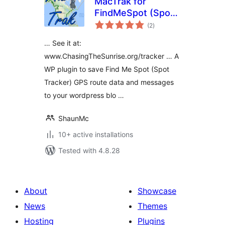
MacTrak for
FindMeSpot (Spot
total
Tracker)
(2
)
ratings
… See it at:
www.ChasingTheSunrise.org/tracker … A
WP plugin to save Find Me Spot (Spot
Tracker) GPS route data and messages
to your wordpress blo …
ShaunMc
10+ active installations
Tested with 4.8.28
About
Showcase
News
Themes
Hosting
Plugins