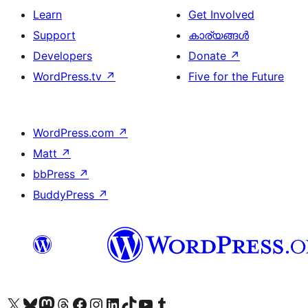
Learn
Get Involved
Support
കാര്യങ്ങള്‍
Developers
Donate
↗
WordPress.tv
↗
Five for the Future
WordPress.com
↗
Matt
↗
bbPress
↗
BuddyPress
↗
Visit our X (formerly Twitter) account
ഞങ്ങളുടെ ബ്ലൂസ്കൈ അക്കൗണ്ട് സന്ദർശിക്കുക
Visit our Mastodon account
ഞങ്ങളുടെ ത്രെഡ്സ് അക്കൗണ്ട് സന്ദർശിക്കുക
Visit our Facebook page
Visit our Instagram account
Visit our LinkedIn account
ഞങ്ങളുടെ ടിക് ടോക് അക്കൗണ്ട് സന്ദർശിക്കുക
Visit our YouTube channel
ഞങ്ങളുടെ ടംബ്ലർ അക്കൗണ്ട് സന്ദർശിക്കുക