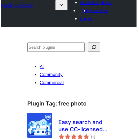
Submit a plugin
Plugin Directory
My favorites
Log in
തിരയുക
All
Community
Commercial
Plugin Tag:
free photo
Easy search and
use CC-licensed
total
images
(1
)
ratings