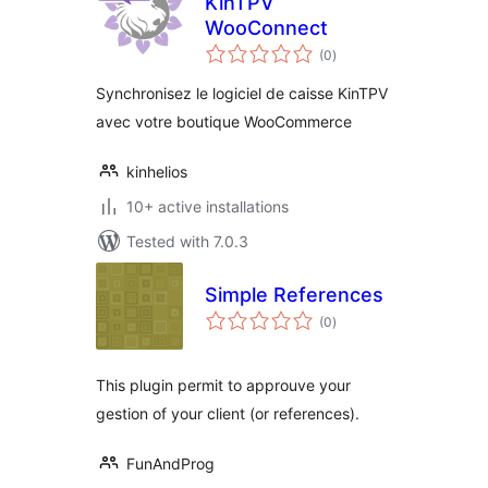
KinTPV
WooConnect
total
(0
)
ratings
Synchronisez le logiciel de caisse KinTPV
avec votre boutique WooCommerce
kinhelios
10+ active installations
Tested with 7.0.3
Simple References
total
(0
)
ratings
This plugin permit to approuve your
gestion of your client (or references).
FunAndProg