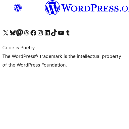
Visit our X (formerly Twitter) account
ഞങ്ങളുടെ ബ്ലൂസ്കൈ അക്കൗണ്ട് സന്ദർശിക്കുക
Visit our Mastodon account
ഞങ്ങളുടെ ത്രെഡ്സ് അക്കൗണ്ട് സന്ദർശിക്കുക
Visit our Facebook page
Visit our Instagram account
Visit our LinkedIn account
ഞങ്ങളുടെ ടിക് ടോക് അക്കൗണ്ട് സന്ദർശിക്കുക
Visit our YouTube channel
ഞങ്ങളുടെ ടംബ്ലർ അക്കൗണ്ട് സന്ദർശിക്കുക
Code is Poetry.
The WordPress® trademark is the intellectual property
of the WordPress Foundation.