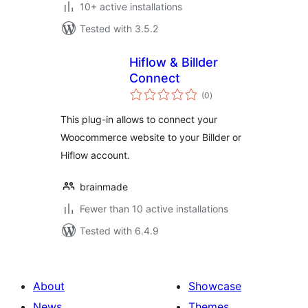
10+ active installations
Tested with 3.5.2
Hiflow & Billder
Connect
total
(0
)
ratings
This plug-in allows to connect your
Woocommerce website to your Billder or
Hiflow account.
brainmade
Fewer than 10 active installations
Tested with 6.4.9
About
Showcase
News
Themes