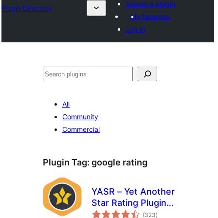
Submit a plugin
Plugin Directory
My favorites
Log in
തിരയുക
All
Community
Commercial
Plugin Tag:
google rating
YASR – Yet Another
Star Rating Plugin
total
for WordPress
(323
)
ratings