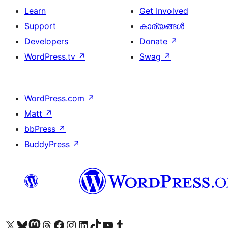
Learn
Get Involved
Support
കാര്യങ്ങള്‍
Developers
Donate
↗
WordPress.tv
↗
Swag
↗
WordPress.com
↗
Matt
↗
bbPress
↗
BuddyPress
↗
Visit our X (formerly Twitter) account
ഞങ്ങളുടെ ബ്ലൂസ്കൈ അക്കൗണ്ട് സന്ദർശിക്കുക
Visit our Mastodon account
ഞങ്ങളുടെ ത്രെഡ്സ് അക്കൗണ്ട് സന്ദർശിക്കുക
Visit our Facebook page
Visit our Instagram account
Visit our LinkedIn account
ഞങ്ങളുടെ ടിക് ടോക് അക്കൗണ്ട് സന്ദർശിക്കുക
Visit our YouTube channel
ഞങ്ങളുടെ ടംബ്ലർ അക്കൗണ്ട് സന്ദർശിക്കുക