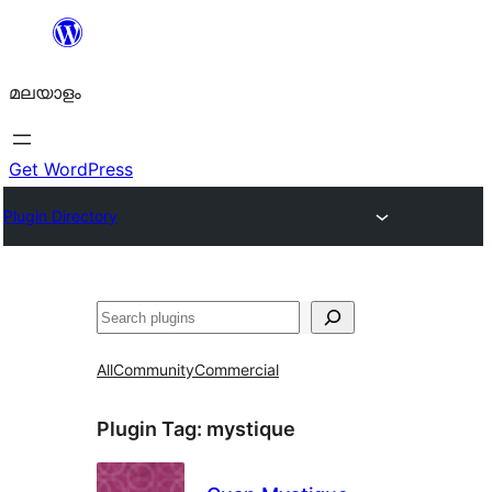
ഉള്ളടക്കത്തിലേക്ക്
നീങ്ങുക
മലയാളം
Get WordPress
Plugin Directory
തിരയുക
All
Community
Commercial
Plugin Tag:
mystique