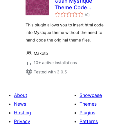
Guan Mystique
Theme Code
total
Inserter
(0
)
ratings
This plugin allows you to insert html code
into Mystique theme without the need to
hand code the original theme files.
Makoto
10+ active installations
Tested with 3.0.5
About
Showcase
News
Themes
Hosting
Plugins
Privacy
Patterns