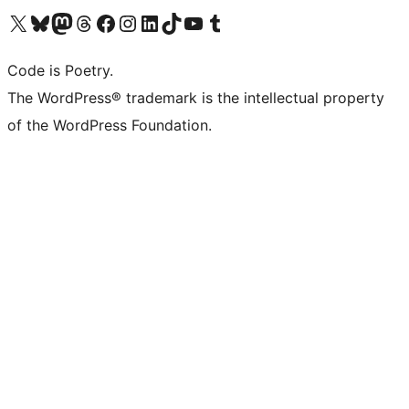
Visit our X (formerly Twitter) account
ഞങ്ങളുടെ ബ്ലൂസ്കൈ അക്കൗണ്ട് സന്ദർശിക്കുക
Visit our Mastodon account
ഞങ്ങളുടെ ത്രെഡ്സ് അക്കൗണ്ട് സന്ദർശിക്കുക
Visit our Facebook page
Visit our Instagram account
Visit our LinkedIn account
ഞങ്ങളുടെ ടിക് ടോക് അക്കൗണ്ട് സന്ദർശിക്കുക
Visit our YouTube channel
ഞങ്ങളുടെ ടംബ്ലർ അക്കൗണ്ട് സന്ദർശിക്കുക
Code is Poetry.
The WordPress® trademark is the intellectual property
of the WordPress Foundation.