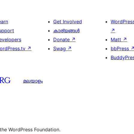
earn
Get Involved
WordPres
upport
കാര്യങ്ങള്‍
↗
evelopers
Donate
↗
Matt
↗
ordPress.tv
↗
Swag
↗
bbPress
BuddyPre
മലയാളം
 the WordPress Foundation.