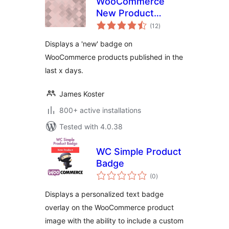
WooCommerce
New Product
total
Badge
(12
)
ratings
Displays a 'new' badge on
WooCommerce products published in the
last x days.
James Koster
800+ active installations
Tested with 4.0.38
WC Simple Product
Badge
total
(0
)
ratings
Displays a personalized text badge
overlay on the WooCommerce product
image with the ability to include a custom