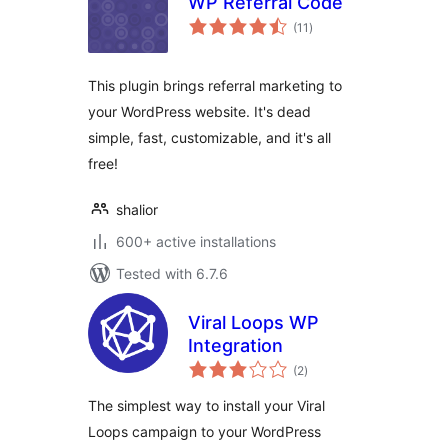
WP Referral Code
total
(11
)
ratings
This plugin brings referral marketing to
your WordPress website. It's dead
simple, fast, customizable, and it's all
free!
shalior
600+ active installations
Tested with 6.7.6
Viral Loops WP
Integration
total
(2
)
ratings
The simplest way to install your Viral
Loops campaign to your WordPress