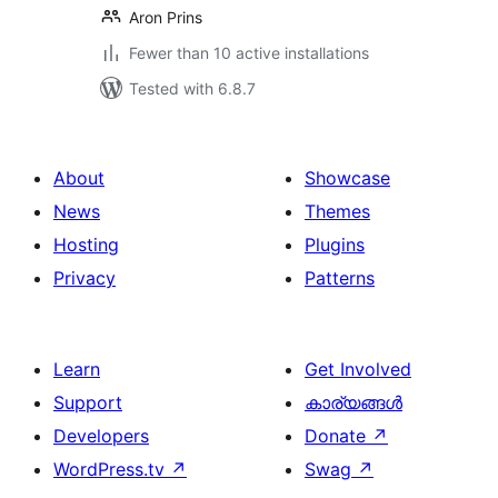
Aron Prins
Fewer than 10 active installations
Tested with 6.8.7
About
Showcase
News
Themes
Hosting
Plugins
Privacy
Patterns
Learn
Get Involved
Support
കാര്യങ്ങള്‍
Developers
Donate
↗
WordPress.tv
↗
Swag
↗