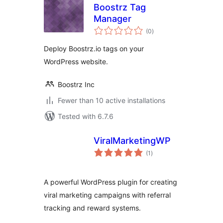
Boostrz Tag
Manager
total
(0
)
ratings
Deploy Boostrz.io tags on your
WordPress website.
Boostrz Inc
Fewer than 10 active installations
Tested with 6.7.6
ViralMarketingWP
total
(1
)
ratings
A powerful WordPress plugin for creating
viral marketing campaigns with referral
tracking and reward systems.