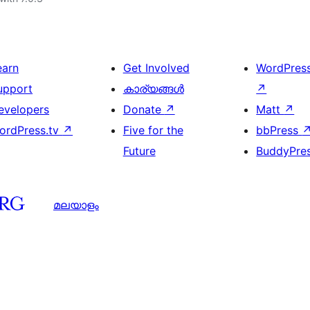
earn
Get Involved
WordPres
upport
കാര്യങ്ങള്‍
↗
evelopers
Donate
↗
Matt
↗
ordPress.tv
↗
Five for the
bbPress
Future
BuddyPre
മലയാളം