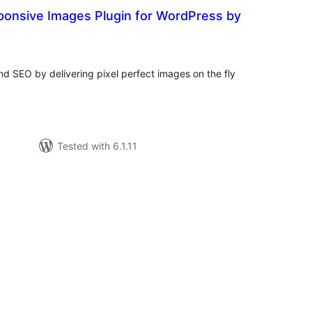
ponsive Images Plugin for WordPress by
tal
tings
d SEO by delivering pixel perfect images on the fly
Tested with 6.1.11