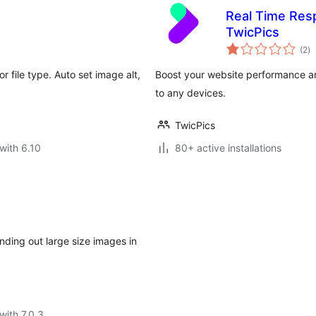
Real Time Res
TwicPics
to
(2
)
ra
 file type. Auto set image alt,
Boost your website performance an
to any devices.
TwicPics
with 6.10
80+ active installations
ding out large size images in
with 7.0.3