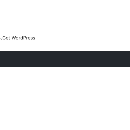
കം
Get WordPress