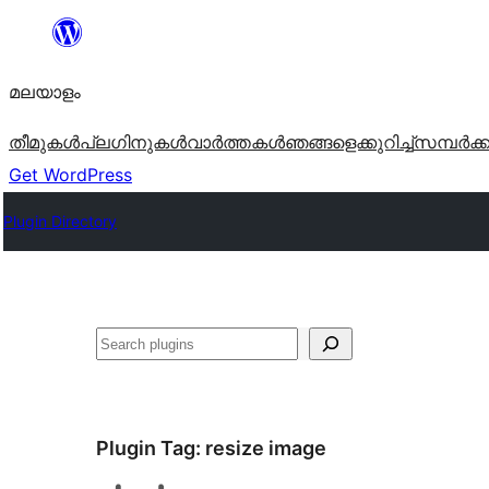
ഉള്ളടക്കത്തിലേക്ക്
നീങ്ങുക
മലയാളം
തീമുകൾ
പ്ലഗിനുകൾ
വാര്‍ത്തകള്‍
ഞങ്ങളെക്കുറിച്ച്
സമ്പര്‍ക്
Get WordPress
Plugin Directory
തിരയുക
Plugin Tag:
resize image