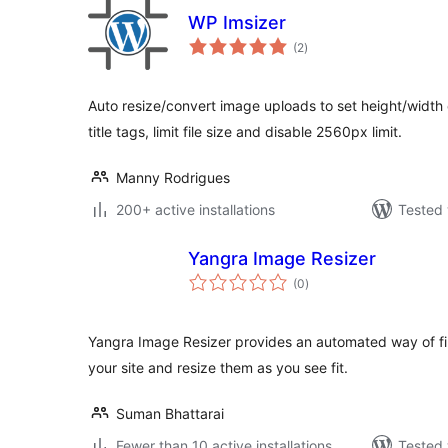
WP Imsizer
total
(2
)
ratings
Auto resize/convert image uploads to set height/width or
title tags, limit file size and disable 2560px limit.
Manny Rodrigues
200+ active installations
Tested 
Yangra Image Resizer
total
(0
)
ratings
Yangra Image Resizer provides an automated way of fin
your site and resize them as you see fit.
Suman Bhattarai
Fewer than 10 active installations
Tested 