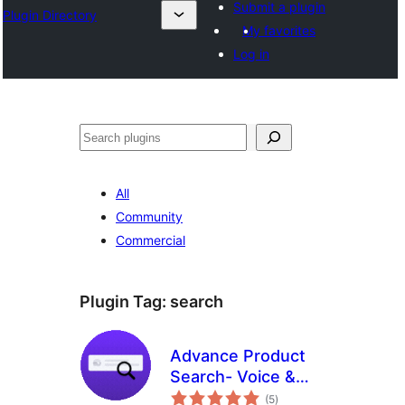
Submit a plugin
Plugin Directory
My favorites
Log in
തിരയുക
All
Community
Commercial
Plugin Tag:
search
Advance Product
Search- Voice &
total
Ajax Search for
(5
)
ratings