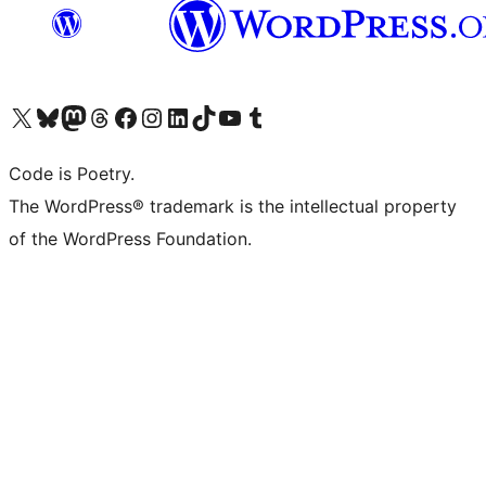
Visit our X (formerly Twitter) account
ഞങ്ങളുടെ ബ്ലൂസ്കൈ അക്കൗണ്ട് സന്ദർശിക്കുക
Visit our Mastodon account
ഞങ്ങളുടെ ത്രെഡ്സ് അക്കൗണ്ട് സന്ദർശിക്കുക
Visit our Facebook page
Visit our Instagram account
Visit our LinkedIn account
ഞങ്ങളുടെ ടിക് ടോക് അക്കൗണ്ട് സന്ദർശിക്കുക
Visit our YouTube channel
ഞങ്ങളുടെ ടംബ്ലർ അക്കൗണ്ട് സന്ദർശിക്കുക
Code is Poetry.
The WordPress® trademark is the intellectual property
of the WordPress Foundation.