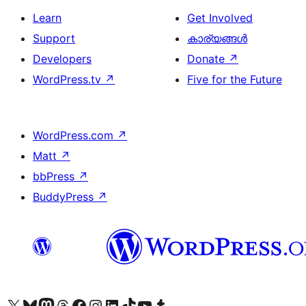
Learn
Get Involved
Support
കാര്യങ്ങള്‍
Developers
Donate
↗
WordPress.tv
↗
Five for the Future
WordPress.com
↗
Matt
↗
bbPress
↗
BuddyPress
↗
Visit our X (formerly Twitter) account
ഞങ്ങളുടെ ബ്ലൂസ്കൈ അക്കൗണ്ട് സന്ദർശിക്കുക
Visit our Mastodon account
ഞങ്ങളുടെ ത്രെഡ്സ് അക്കൗണ്ട് സന്ദർശിക്കുക
Visit our Facebook page
Visit our Instagram account
Visit our LinkedIn account
ഞങ്ങളുടെ ടിക് ടോക് അക്കൗണ്ട് സന്ദർശിക്കുക
Visit our YouTube channel
ഞങ്ങളുടെ ടംബ്ലർ അക്കൗണ്ട് സന്ദർശിക്കുക