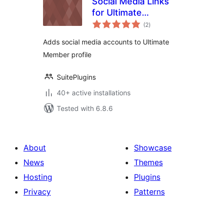
Social Media Links
for Ultimate
total
Member
(2
)
ratings
Adds social media accounts to Ultimate
Member profile
SuitePlugins
40+ active installations
Tested with 6.8.6
About
Showcase
News
Themes
Hosting
Plugins
Privacy
Patterns