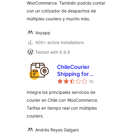
WooCommerce. También podrás contar
con un cotizador de despachos de
múltiples couriers y mucho más.
Voyapp
400+ active installations
Tested with 6.9.6
ChileCourier
Shipping for
total
WooCommerce
(5
)
ratings
Integra los principales servicios de
courier en Chile con WooCommerce.
Tarifas en tiempo real con múltiples
couriers.
Andrés Reyes Galgani