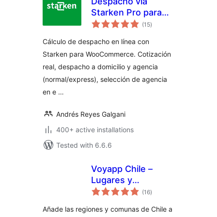
Despacho vía
Starken Pro para
total
WooCommerce
(15
)
ratings
Cálculo de despacho en línea con
Starken para WooCommerce. Cotización
real, despacho a domicilio y agencia
(normal/express), selección de agencia
en e …
Andrés Reyes Galgani
400+ active installations
Tested with 6.6.6
Voyapp Chile –
Lugares y
total
Cotizador de
(16
)
ratings
Despachos
Añade las regiones y comunas de Chile a