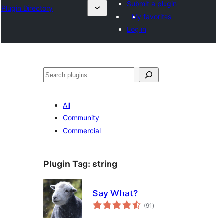
Submit a plugin
Plugin Directory
My favorites
Log in
തിരയുക
All
Community
Commercial
Plugin Tag:
string
Say What?
total
(91
)
ratings