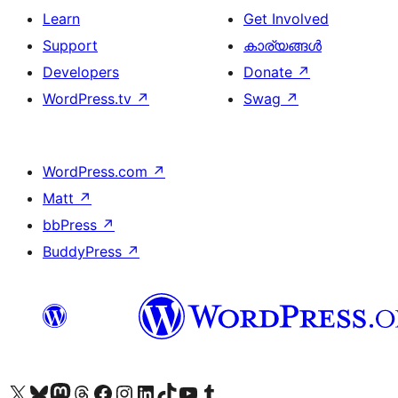
Learn
Get Involved
Support
കാര്യങ്ങള്‍
Developers
Donate
↗
WordPress.tv
↗
Swag
↗
WordPress.com
↗
Matt
↗
bbPress
↗
BuddyPress
↗
Visit our X (formerly Twitter) account
ഞങ്ങളുടെ ബ്ലൂസ്കൈ അക്കൗണ്ട് സന്ദർശിക്കുക
Visit our Mastodon account
ഞങ്ങളുടെ ത്രെഡ്സ് അക്കൗണ്ട് സന്ദർശിക്കുക
Visit our Facebook page
Visit our Instagram account
Visit our LinkedIn account
ഞങ്ങളുടെ ടിക് ടോക് അക്കൗണ്ട് സന്ദർശിക്കുക
Visit our YouTube channel
ഞങ്ങളുടെ ടംബ്ലർ അക്കൗണ്ട് സന്ദർശിക്കുക