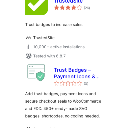
TrustedSite
total
(26
)
ratings
Trust badges to increase sales.
TrustedSite
10,000+ active installations
Tested with 6.8.7
Trust Badges –
Payment Icons &
total
Secure Checkout
(0
)
ratings
Seals for
Add trust badges, payment icons and
WooCommerce
secure checkout seals to WooCommerce
and EDD. 450+ ready-made SVG
badges, shortcodes, no coding needed.