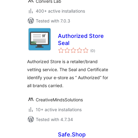
Convers Lab
400+ active installations
Tested with 7.0.3
Authorized Store
Seal
total
(0
)
ratings
Authorized Store is a retailer/brand
vetting service. The Seal and Certificate
identify your e-store as “ Authorized” for
all brands carried.
CreativeMindsSolutions
10+ active installations
Tested with 4.7.34
Safe.Shop