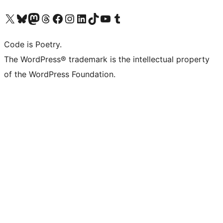
Visit our X (formerly Twitter) account
ഞങ്ങളുടെ ബ്ലൂസ്കൈ അക്കൗണ്ട് സന്ദർശിക്കുക
Visit our Mastodon account
ഞങ്ങളുടെ ത്രെഡ്സ് അക്കൗണ്ട് സന്ദർശിക്കുക
Visit our Facebook page
Visit our Instagram account
Visit our LinkedIn account
ഞങ്ങളുടെ ടിക് ടോക് അക്കൗണ്ട് സന്ദർശിക്കുക
Visit our YouTube channel
ഞങ്ങളുടെ ടംബ്ലർ അക്കൗണ്ട് സന്ദർശിക്കുക
Code is Poetry.
The WordPress® trademark is the intellectual property
of the WordPress Foundation.