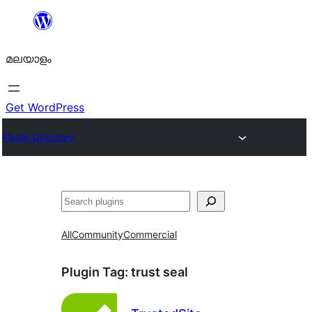
ഉള്ളടക്കത്തിലേക്ക്
നീങ്ങുക
മലയാളം
Get WordPress
Plugin Directory
തിരയുക
All
Community
Commercial
Plugin Tag:
trust seal