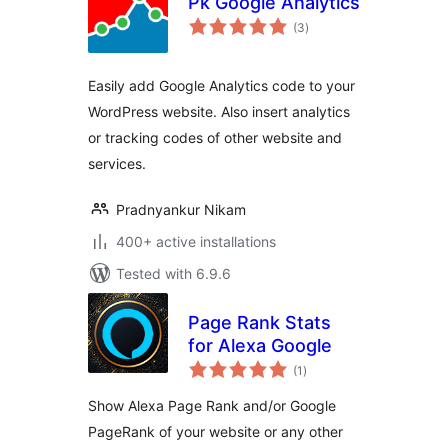
Pk Google Analytics
total
(3
)
ratings
Easily add Google Analytics code to your
WordPress website. Also insert analytics
or tracking codes of other website and
services.
Pradnyankur Nikam
400+ active installations
Tested with 6.9.6
Page Rank Stats
for Alexa Google
total
(1
)
ratings
Show Alexa Page Rank and/or Google
PageRank of your website or any other