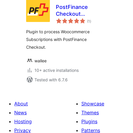
PostFinance
Checkout
total
Subscription
(1
)
ratings
Plugin to process Woocommerce
Subscriptions with PostFinance
Checkout.
wallee
10+ active installations
Tested with 6.7.6
About
Showcase
News
Themes
Hosting
Plugins
Privacy
Patterns