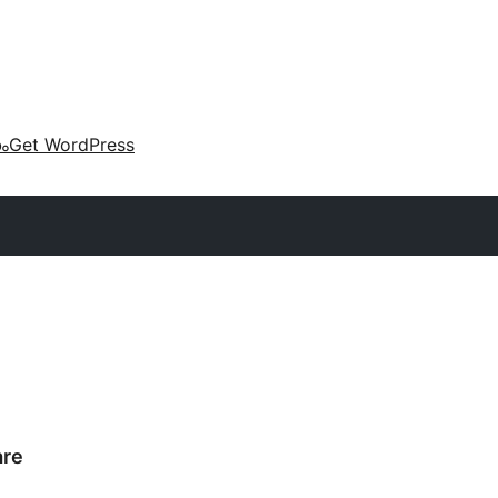
കം
Get WordPress
are