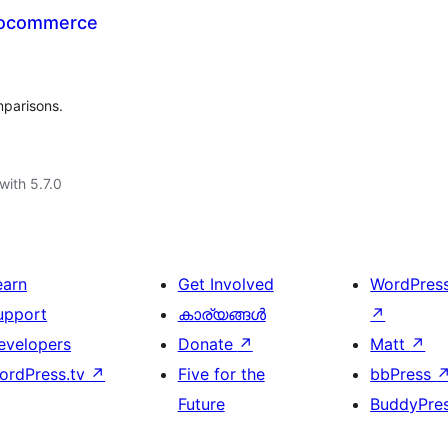
oocommerce
mparisons.
with 5.7.0
earn
Get Involved
WordPres
upport
കാര്യങ്ങള്‍
↗
evelopers
Donate
↗
Matt
↗
ordPress.tv
↗
Five for the
bbPress
Future
BuddyPre