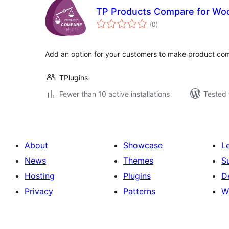
TP Products Compare for W
total
(0
)
ratings
Add an option for your customers to make product co
TPlugins
Fewer than 10 active installations
Tested 
About
Showcase
L
News
Themes
S
Hosting
Plugins
D
Privacy
Patterns
W