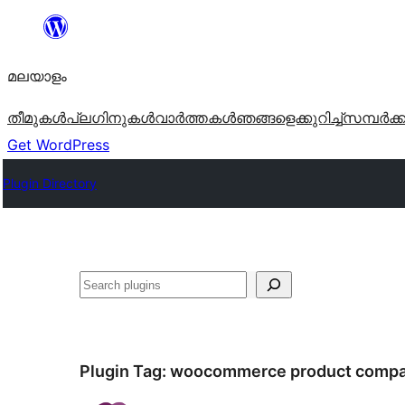
ഉള്ളടക്കത്തിലേക്ക്
നീങ്ങുക
മലയാളം
തീമുകൾ
പ്ലഗിനുകൾ
വാര്‍ത്തകള്‍
ഞങ്ങളെക്കുറിച്ച്
സമ്പര്‍ക്
Get WordPress
Plugin Directory
തിരയുക
Plugin Tag:
woocommerce product comp