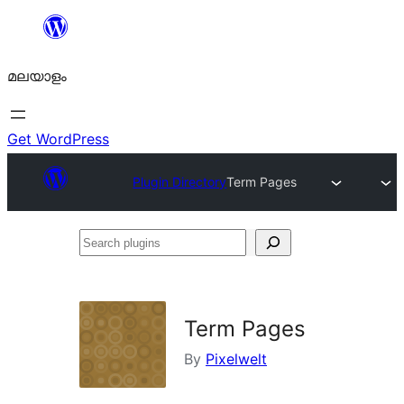
ഉള്ളടക്കത്തിലേക്ക്
നീങ്ങുക
മലയാളം
Get WordPress
Plugin Directory
Term Pages
Search
plugins
Term Pages
By
Pixelwelt