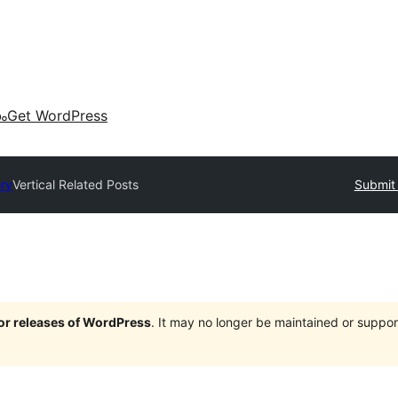
കം
Get WordPress
ory
Vertical Related Posts
Submit 
jor releases of WordPress
. It may no longer be maintained or supp