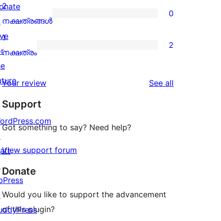
reviews
3-
2
onate
0
star
0
നക്ഷത്രങ്ങൾ
↗
reviews
2-
ive
1
2
star
or
2
നക്ഷത്രം
reviews
he
1-
uture
star
reviews
Your review
See all
reviews
Support
ordPress.com
Got something to say? Need help?
↗
View support forum
att
↗
Donate
bPress
Would you like to support the advancement
↗
of this plugin?
uddyPress