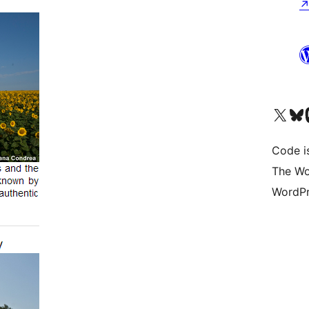
Visit our X (formerly 
ഞങ്ങളുട
Vi
Code i
The Wo
WordPr