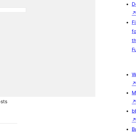
D
F
f
t
F
W
M
osts
b
B