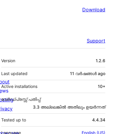
Download
Support
Meta
Version
1.2.6
Last updated
11 വര്‍ഷങ്ങള്‍
ago
bout
Active installations
10+
ews
osting
വേർഡ്പ്രസ്സ് പതിപ്പ്
3.3 അല്ലെങ്കില്‍ അതിലും ഉയര്‍ന്നത്
rivacy
Tested up to
4.4.34
howcase
Language
English (US)