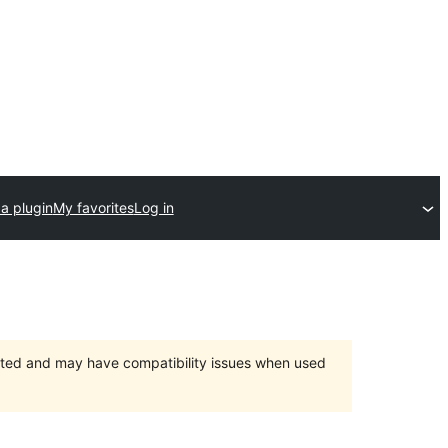
a plugin
My favorites
Log in
orted and may have compatibility issues when used