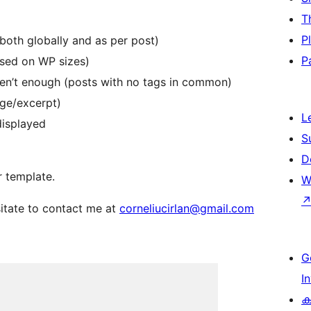
T
P
oth globally and as per post)
P
ased on WP sizes)
aren’t enough (posts with no tags in common)
age/excerpt)
L
displayed
S
D
r template.
W
sitate to contact me at
corneliucirlan@gmail.com
G
I
ക