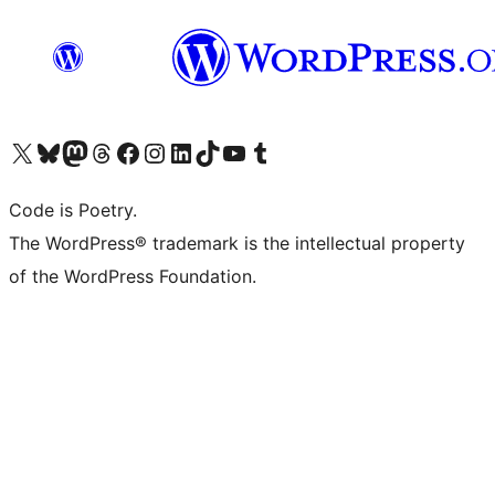
Visit our X (formerly Twitter) account
ഞങ്ങളുടെ ബ്ലൂസ്കൈ അക്കൗണ്ട് സന്ദർശിക്കുക
Visit our Mastodon account
ഞങ്ങളുടെ ത്രെഡ്സ് അക്കൗണ്ട് സന്ദർശിക്കുക
Visit our Facebook page
Visit our Instagram account
Visit our LinkedIn account
ഞങ്ങളുടെ ടിക് ടോക് അക്കൗണ്ട് സന്ദർശിക്കുക
Visit our YouTube channel
ഞങ്ങളുടെ ടംബ്ലർ അക്കൗണ്ട് സന്ദർശിക്കുക
Code is Poetry.
The WordPress® trademark is the intellectual property
of the WordPress Foundation.