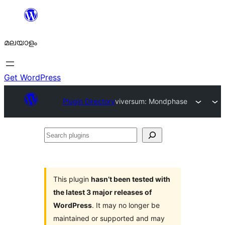
ഉള്ളടക്കത്തിലേക്ക്
നീങ്ങുക
മലയാളം
Get WordPress
Plugin Directory
viversum: Mondphase
Search
plugins
This plugin
hasn’t been tested with
the latest 3 major releases of
WordPress
. It may no longer be
maintained or supported and may