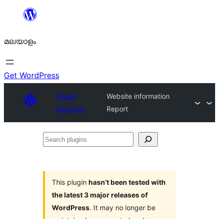
ഉള്ളടക്കത്തിലേക്ക്
നീങ്ങുക
മലയാളം
Get WordPress
Plugin
Website information
Directory
Report
Search
plugins
This plugin
hasn’t been tested with
the latest 3 major releases of
WordPress
. It may no longer be