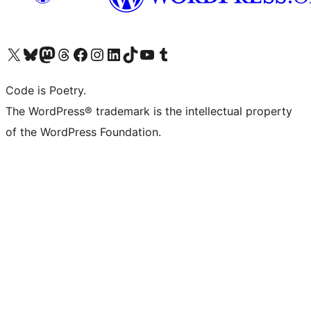
Visit our X (formerly Twitter) account
ഞങ്ങളുടെ ബ്ലൂസ്കൈ അക്കൗണ്ട് സന്ദർശിക്കുക
Visit our Mastodon account
ഞങ്ങളുടെ ത്രെഡ്സ് അക്കൗണ്ട് സന്ദർശിക്കുക
Visit our Facebook page
Visit our Instagram account
Visit our LinkedIn account
ഞങ്ങളുടെ ടിക് ടോക് അക്കൗണ്ട് സന്ദർശിക്കുക
Visit our YouTube channel
ഞങ്ങളുടെ ടംബ്ലർ അക്കൗണ്ട് സന്ദർശിക്കുക
Code is Poetry.
The WordPress® trademark is the intellectual property
of the WordPress Foundation.