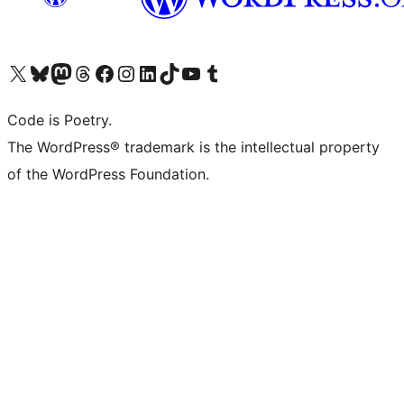
Visit our X (formerly Twitter) account
ഞങ്ങളുടെ ബ്ലൂസ്കൈ അക്കൗണ്ട് സന്ദർശിക്കുക
Visit our Mastodon account
ഞങ്ങളുടെ ത്രെഡ്സ് അക്കൗണ്ട് സന്ദർശിക്കുക
Visit our Facebook page
Visit our Instagram account
Visit our LinkedIn account
ഞങ്ങളുടെ ടിക് ടോക് അക്കൗണ്ട് സന്ദർശിക്കുക
Visit our YouTube channel
ഞങ്ങളുടെ ടംബ്ലർ അക്കൗണ്ട് സന്ദർശിക്കുക
Code is Poetry.
The WordPress® trademark is the intellectual property
of the WordPress Foundation.