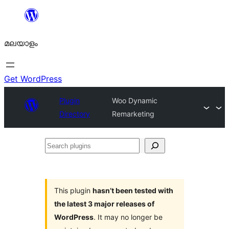
ഉള്ളടക്കത്തിലേക്ക്
നീങ്ങുക
മലയാളം
Get WordPress
Plugin
Woo Dynamic
Directory
Remarketing
Search
plugins
This plugin
hasn’t been tested with
the latest 3 major releases of
WordPress
. It may no longer be