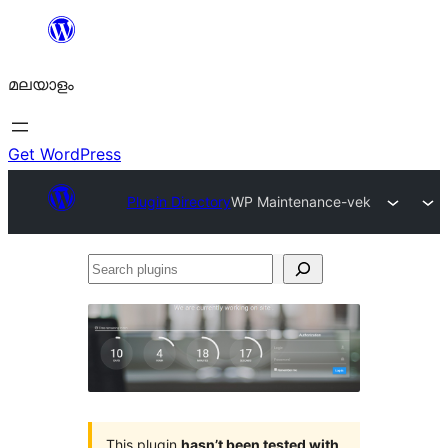
ഉള്ളടക്കത്തിലേക്ക്
നീങ്ങുക
മലയാളം
Get WordPress
Plugin Directory
WP Maintenance-vek
Search
plugins
This plugin
hasn’t been tested with