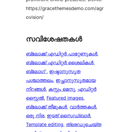
https://gracethemesdemo.com/agr
ovision/
സവിശേഷതകൾ
ബ്ലോക്ക് എഡിറ്റർ പാറ്റേണുകൾ
, 
ബ്ലോക്ക് എഡിറ്റർ ശൈലികൾ
, 
ബ്ലോഗ്
, 
ഇഷ്ടാനുസൃത
പശ്ചാത്തലം
, 
ഇച്ഛാനുസൃതമായ
നിറങ്ങള്‍
, 
കസ്റ്റം മെനു
, 
എഡിറ്റർ
സ്റ്റൈൽ
, 
Featured images
, 
ബ്ലോക്ക് തീമുകൾ
, 
വാര്‍ത്തകള്‍
, 
ഒരു നിര
, 
ഇടത് സൈഡ്ബാർ
, 
Template editing
, 
ത്രെഡുചെയ്‌ത