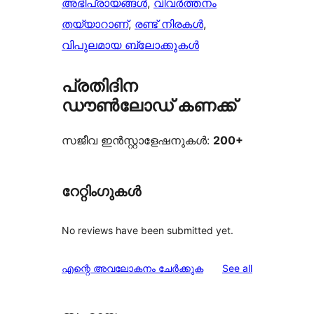
അഭിപ്രായങ്ങൾ
, 
വിവർത്തനം
തയ്യാറാണ്
, 
രണ്ട് നിരകൾ
, 
വിപുലമായ ബ്ലോക്കുകൾ
പ്രതിദിന
ഡൗൺലോഡ് കണക്ക്
സജീവ ഇൻസ്റ്റാളേഷനുകൾ:
200+
റേറ്റിംഗുകൾ
No reviews have been submitted yet.
reviews
എന്റെ അവലോകനം ചേർക്കുക
See all