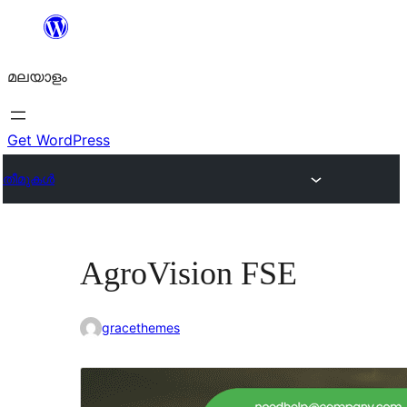
ഉള്ളടക്കത്തിലേക്ക്
നീങ്ങുക
മലയാളം
Get WordPress
തീമുകൾ
AgroVision FSE
gracethemes