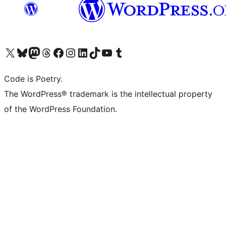
Visit our X (formerly Twitter) account
ഞങ്ങളുടെ ബ്ലൂസ്കൈ അക്കൗണ്ട് സന്ദർശിക്കുക
Visit our Mastodon account
ഞങ്ങളുടെ ത്രെഡ്സ് അക്കൗണ്ട് സന്ദർശിക്കുക
Visit our Facebook page
Visit our Instagram account
Visit our LinkedIn account
ഞങ്ങളുടെ ടിക് ടോക് അക്കൗണ്ട് സന്ദർശിക്കുക
Visit our YouTube channel
ഞങ്ങളുടെ ടംബ്ലർ അക്കൗണ്ട് സന്ദർശിക്കുക
Code is Poetry.
The WordPress® trademark is the intellectual property
of the WordPress Foundation.